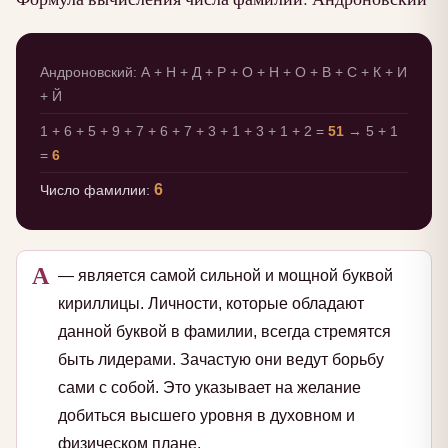
Андроновский: А + Н + Д + Р + О + Н + О + В + С + К + И
+ Й
1 + 6 + 5 + 9 + 7 + 6 + 7 + 3 + 1 + 3 + 1 + 2 =
51
→ 5 + 1
=
6
6
Число фамилии:
А
— является самой сильной и мощной буквой
кириллицы. Личности, которые обладают
данной буквой в фамилии, всегда стремятся
быть лидерами. Зачастую они ведут борьбу
сами с собой. Это указывает на желание
добиться высшего уровня в духовном и
физическом плане.