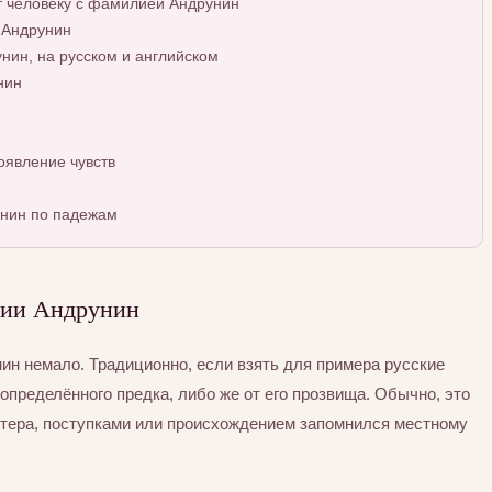
т человеку с фамилией Андрунин
 Андрунин
ин, на русском и английском
нин
явление чувств
нин по падежам
лии Андрунин
н немало. Традиционно, если взять для примера русские
определённого предка, либо же от его прозвища. Обычно, это
ктера, поступками или происхождением запомнился местному