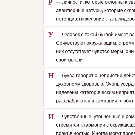
Р
— личности, которые склонны к уве
авантюрные натуры, которые скло
потенциал и желание стать лидеро
У
— человек с такой буквой имеет р
Сочувствуют окружающим, стремятс
них отсутствует чувство меры, он
свои мысли.
Н
— буква говорит о неприятии дейс
духовному здоровью. Очень усердн
наделены категорическим неприят
расслабляются в компании, любят 
И
— чувственные, утонченные и ром
стремятся к гармонии с окружающе
практичностью. Иногда могут проя