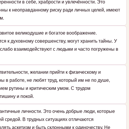
ренности в себе, храбрости и увлечённости. Это
нны к неоправданному риску ради личных целей, имеют
м.
азвитое великодушие и богатое воображение.
я к духовному совершенству, могут хранить тайны. У
и слабо взаимодействуют с людьми и часто погружены в
твительности, желании прийти к физическому и
ы в работе, не любят труд, который им не по душе,
ием рутины и критическим умом. С трудом
тишину и покой.
античные личности. Это очень добрые люди, которые
й средой. В трудных ситуациях отличаются
влять аскетизм и быть склонными к одиночеству. Не