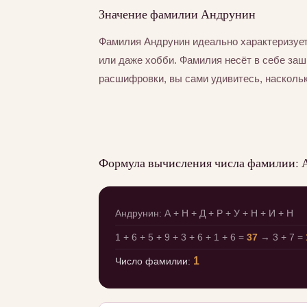
Значение фамилии Андрунин
Фамилия Андрунин идеально характеризует
или даже хобби. Фамилия несёт в себе за
расшифровки, вы сами удивитесь, насколь
Формула вычисления числа фамилии:
Андрунин: А + Н + Д + Р + У + Н + И + Н
1 + 6 + 5 + 9 + 3 + 6 + 1 + 6 =
37
→ 3 + 7 =
1
Число фамилии: