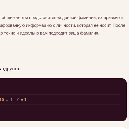
 общие черты представителей данной фамилии, их привычки
шифрованную информацию о личности, которая её носит. После
ко точно и идеально вам подходит ваша фамилия.
 Андрунин
10
→ 1 + 0 =
1