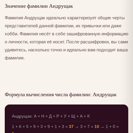
Значение фамилии Андрущак
Фамилия Андрущак идеально характеризует общие черты
представителей данной фамилии, их привычки или даже
хобби. Фамилия несёт в себе зашифрованную информацию
о личности, которая её носит. После расшифровки, вы сами
удивитесь, насколько точно и идеально вам подходит ваша
фамилия.
Формула вычисления числа фамилии: Андрущак
Андрущак: А + Н + Д + Р + У + Щ + А + К
1 + 6 + 5 + 9 + 3 + 9 + 1 + 3 =
37
→ 3 + 7 =
10
→ 1 + 0 =