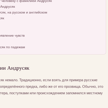
т человеку с фамилией Андрусяк
 Андрусяк
як, на русском и английском
сяк
явление чувств
сяк по падежам
ии Андрусяк
к немало. Традиционно, если взять для примера русские
определённого предка, либо же от его прозвища. Обычно, это
ктера, поступками или происхождением запомнился местному