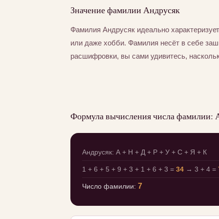
Значение фамилии Андрусяк
Фамилия Андрусяк идеально характеризует
или даже хобби. Фамилия несёт в себе за
расшифровки, вы сами удивитесь, насколь
Формула вычисления числа фамилии: 
Андрусяк: А + Н + Д + Р + У + С + Я + К
1 + 6 + 5 + 9 + 3 + 1 + 6 + 3 =
34
→ 3 + 4 =
7
Число фамилии: