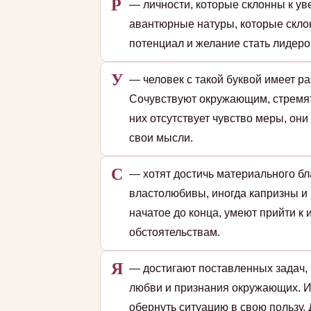
Р
— личности, которые склонны к уве
авантюрные натуры, которые скло
потенциал и желание стать лидеро
У
— человек с такой буквой имеет р
Сочувствуют окружающим, стремятс
них отсутствует чувство меры, он
свои мысли.
С
— хотят достичь материального б
властолюбивы, иногда капризны и 
начатое до конца, умеют прийти к 
обстоятельствам.
Я
— достигают поставленных задач, 
любви и признания окружающих. 
обернуть ситуацию в свою пользу. 