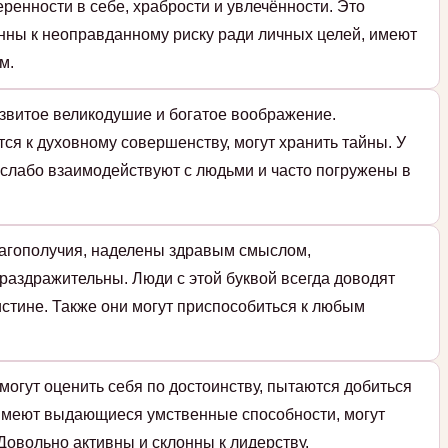
ренности в себе, храбрости и увлечённости. Это
нны к неоправданному риску ради личных целей, имеют
м.
азвитое великодушие и богатое воображение.
я к духовному совершенству, могут хранить тайны. У
и слабо взаимодействуют с людьми и часто погружены в
лагополучия, наделены здравым смыслом,
раздражительны. Люди с этой буквой всегда доводят
истине. Также они могут приспособиться к любым
могут оценить себя по достоинству, пытаются добиться
Имеют выдающиеся умственные способности, могут
Довольно активны и склонны к лидерству.