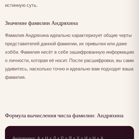
истинную суть.
Значение фамилии Андряхина
Фамилия Андряхина идеально характеризует общие черты
представителей данной фамилии, их привычки или даже
хобби. Фамилия несёт в себе зашифрованную информацию
о личности, которая её носит. После расшифровки, вы сами
удивитесь, насколько точно и идеально вам подходит ваша
фамилия.
Формула вычисления числа фамилии: Андряхина
Андряхина: А + Н + Д + Р + Я + Х + И + Н + А