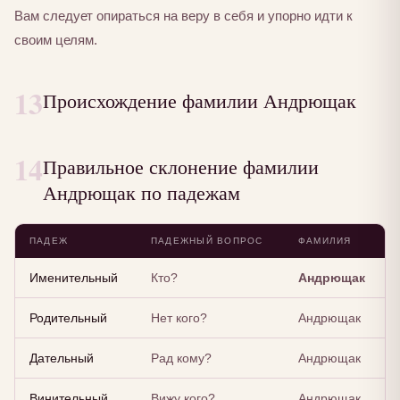
Вам следует опираться на веру в себя и упорно идти к
своим целям.
13
Происхождение фамилии Андрющак
14
Правильное склонение фамилии
Андрющак по падежам
ПАДЕЖ
ПАДЕЖНЫЙ ВОПРОС
ФАМИЛИЯ
Именительный
Кто?
Андрющак
Родительный
Нет кого?
Андрющак
Дательный
Рад кому?
Андрющак
Винительный
Вижу кого?
Андрющак