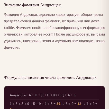
Значение фамилии Андрющак
Фамилия Андрющак идеально характеризует общие черты
представителей данной фамилии, их привычки или даже
хобби. Фамилия несёт в себе зашифрованную информацию
о личности, которая её носит. После расшифровки, вы сами
удивитесь, насколько точно и идеально вам подходит ваша
фамилия.
Формула вычисления числа фамилии: Андрющак
Андрющак: А + Н + Д + Р + Ю + Щ + А + К
1 + 6 + 5 + 9 + 5 + 9 + 1 + 3 =
39
→ 3 + 9 =
12
→ 1 + 2 =