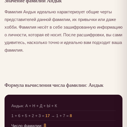
Значение фамилии Андык
Фамилия Андык идеально характеризует общие черты
представителей данной фамилии, их привычки или даже
хобби. Фамилия несёт в себе зашифрованную информацию
о личности, которая её носит. После расшифровки, вы сами
удивитесь, насколько точно и идеально вам подходит ваша
фамилия.
Формула вычисления числа фамилии: Андык
Андык: А + Н + Д + Ы + К
1 + 6 + 5 + 2 + 3 =
17
→ 1 + 7 =
8
8
Число фамилии: