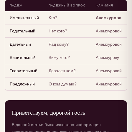
ПАДЕЖ
ПАДЕЖНЫЙ ВОПРОС
ФАМИЛИЯ
Именительный
Кто?
Анемхурова
Родительный
Нет кого?
Анемхуровой
Дательный
Рад кому?
Анемхуровой
Винительный
Вижу кого?
Анемхурову
Творительный
Доволен кем?
Анемхуровой
Предложный
О ком думаю?
Анемхуровой
Приветствуем, дорогой гость
В данной статье была изложена информация
касательно истории происхождения, правильного