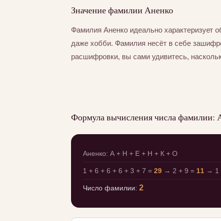
Значение фамилии Аненко
Фамилия Аненко идеально характеризует о
даже хобби. Фамилия несёт в себе зашифр
расшифровки, вы сами удивитесь, насколь
Формула вычисления числа фамилии: 
Аненко: А + Н + Е + Н + К + О
1 + 6 + 6 + 6 + 3 + 7 =
29
→ 2 + 9 =
11
→ 1 
2
Число фамилии: