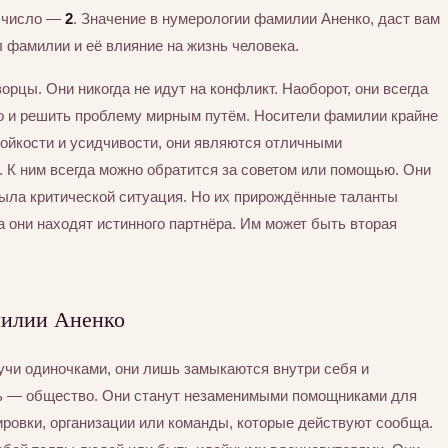
а число —
2
. Значение в нумерологии фамилии Аненко, даст вам
 фамилии и её влияние на жизнь человека.
рцы. Они никогда не идут на конфликт. Наоборот, они всегда
о и решить проблему мирным путём. Носители фамилии крайне
ойкости и усидчивости, они являются отличными
 К ним всегда можно обратится за советом или помощью. Они
была критической ситуация. Но их прирождённые таланты
а они находят истинного партнёра. Им может быть вторая
милии Аненко
учи одиночками, они лишь замыкаются внутри себя и
ть — общество. Они станут незаменимыми помощниками для
пировки, организации или команды, которые действуют сообща.