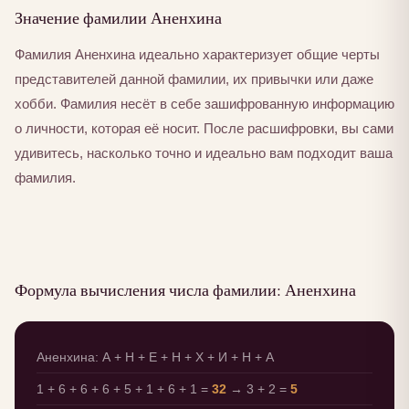
Значение фамилии Аненхина
Фамилия Аненхина идеально характеризует общие черты
представителей данной фамилии, их привычки или даже
хобби. Фамилия несёт в себе зашифрованную информацию
о личности, которая её носит. После расшифровки, вы сами
удивитесь, насколько точно и идеально вам подходит ваша
фамилия.
Формула вычисления числа фамилии: Аненхина
Аненхина: А + Н + Е + Н + Х + И + Н + А
1 + 6 + 6 + 6 + 5 + 1 + 6 + 1 =
32
→ 3 + 2 =
5