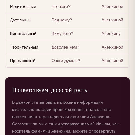
Родительный
Нет кого?
Аненхиной
Дательный
Рад кому?
Аненхиной
Винительный
Вижу кого?
Аненхину
Творительный
Доволен кем?
Аненхиной
Предложный
О ком думаю?
Аненхиной
Приветствуем, дорогой гость
В данной статье была изложена информация
касательно истории происхождения, правильного
написания и характеристики фамилии Аненхина.
Согласны ли вы с этими утверждениями? Или вы, как
носитель фамилии Аненхина, можете опровергнуть