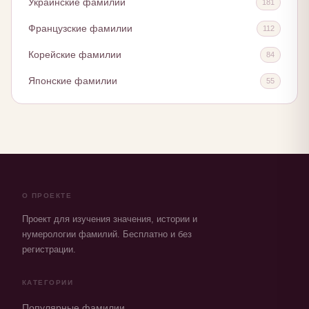
Украинские фамилии
181
Французские фамилии
112
Корейские фамилии
84
Японские фамилии
55
О ПРОЕКТЕ
Проект для изучения значения, истории и
нумерологии фамилий. Бесплатно и без
регистрации.
КАТЕГОРИИ
Популярные фамилии