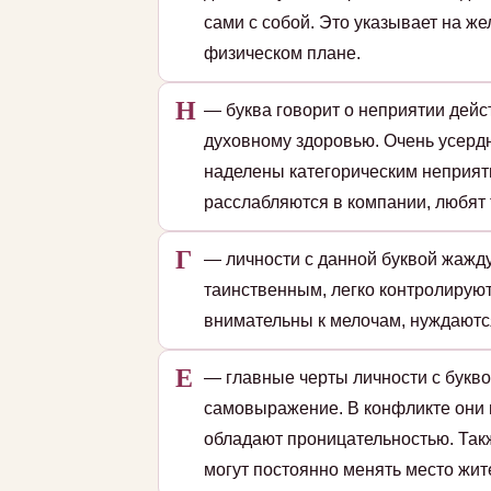
сами с собой. Это указывает на ж
физическом плане.
Н
— буква говорит о неприятии дейс
духовному здоровью. Очень усердн
наделены категорическим неприят
расслабляются в компании, любят 
Г
— личности с данной буквой жажду
таинственным, легко контролирую
внимательны к мелочам, нуждаютс
Е
— главные черты личности с букво
самовыражение. В конфликте они 
обладают проницательностью. Так
могут постоянно менять место жит