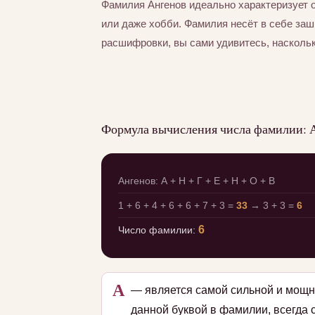
Фамилия Ангенов идеально характеризует 
или даже хобби. Фамилия несёт в себе за
расшифровки, вы сами удивитесь, насколь
Формула вычисления числа фамилии: 
Ангенов: А + Н + Г + Е + Н + О + В
1 + 6 + 4 + 6 + 6 + 7 + 3 =
33
→ 3 + 3 =
6
6
Число фамилии:
А
— является самой сильной и мощн
данной буквой в фамилии, всегда 