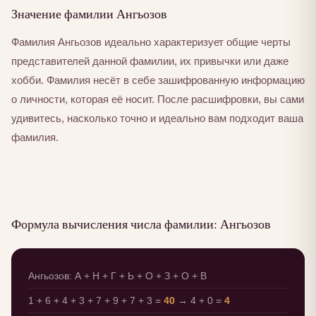
Значение фамилии Ангьозов
Фамилия Ангьозов идеально характеризует общие черты
представителей данной фамилии, их привычки или даже
хобби. Фамилия несёт в себе зашифрованную информацию
о личности, которая её носит. После расшифровки, вы сами
удивитесь, насколько точно и идеально вам подходит ваша
фамилия.
Формула вычисления числа фамилии: Ангьозов
Ангьозов: А + Н + Г + Ь + О + З + О + В
1 + 6 + 4 + 3 + 7 + 9 + 7 + 3 =
40
→ 4 + 0 =
4