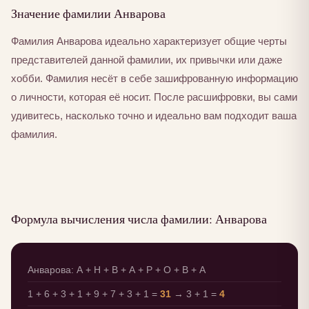
Значение фамилии Анварова
Фамилия Анварова идеально характеризует общие черты
представителей данной фамилии, их привычки или даже
хобби. Фамилия несёт в себе зашифрованную информацию
о личности, которая её носит. После расшифровки, вы сами
удивитесь, насколько точно и идеально вам подходит ваша
фамилия.
Формула вычисления числа фамилии: Анварова
Анварова: А + Н + В + А + Р + О + В + А
1 + 6 + 3 + 1 + 9 + 7 + 3 + 1 =
31
→ 3 + 1 =
4