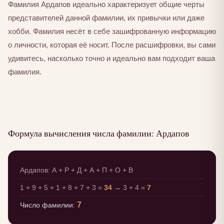
Фамилия Ардапов идеально характеризует общие черты
представителей данной фамилии, их привычки или даже
хобби. Фамилия несёт в себе зашифрованную информацию
о личности, которая её носит. После расшифровки, вы сами
удивитесь, насколько точно и идеально вам подходит ваша
фамилия.
Формула вычисления числа фамилии: Ардапов
Ардапов: А + Р + Д + А + П + О + В
1 + 9 + 5 + 1 + 8 + 7 + 3 =
34
→ 3 + 4 =
7
7
Число фамилии: