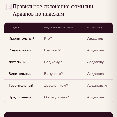
14
Правильное склонение фамилии
Ардапов по падежам
ПАДЕЖ
ПАДЕЖНЫЙ ВОПРОС
ФАМИЛИЯ
Именительный
Кто?
Ардапов
Родительный
Нет кого?
Ардапова
Дательный
Рад кому?
Ардапову
Винительный
Вижу кого?
Ардапова
Творительный
Доволен кем?
Ардаповым
Предложный
О ком думаю?
Ардапове