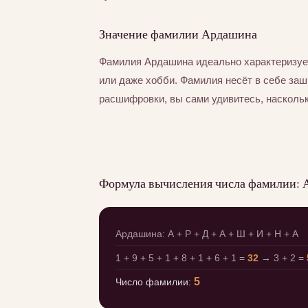
Значение фамилии Ардашина
Фамилия Ардашина идеально характеризуе
или даже хобби. Фамилия несёт в себе за
расшифровки, вы сами удивитесь, насколь
Формула вычисления числа фамилии:
Ардашина: А + Р + Д + А + Ш + И + Н + А
1 + 9 + 5 + 1 + 8 + 1 + 6 + 1 =
32
→ 3 + 2 =
5
Число фамилии: