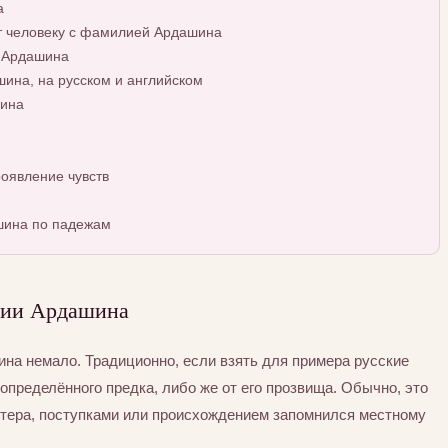
а
т человеку с фамилией Ардашина
й Ардашина
на, на русском и английском
шина
оявление чувств
шина по падежам
лии Ардашина
а немало. Традиционно, если взять для примера русские
определённого предка, либо же от его прозвища. Обычно, это
ктера, поступками или происхождением запомнился местному