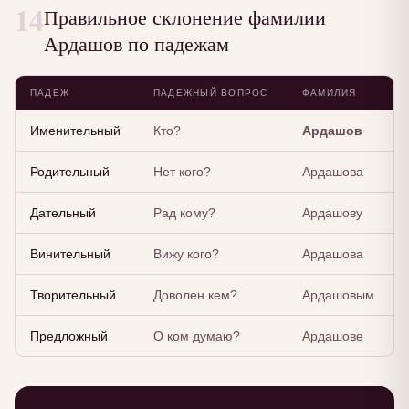
14
Правильное склонение фамилии
Ардашов по падежам
ПАДЕЖ
ПАДЕЖНЫЙ ВОПРОС
ФАМИЛИЯ
Именительный
Кто?
Ардашов
Родительный
Нет кого?
Ардашова
Дательный
Рад кому?
Ардашову
Винительный
Вижу кого?
Ардашова
Творительный
Доволен кем?
Ардашовым
Предложный
О ком думаю?
Ардашове