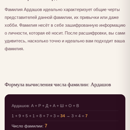
Фамилия Ардашов идеально характеризует общие черты
представителей данной фамилии, их привычки или даже
хобби. Фамилия несёт в себе зашифрованную информацию
о личности, которая её носит. После расшифровки, вы сами
удивитесь, насколько точно и идеально вам подходит ваша
фамилия.
Формула вычисления числа фамилии: Ардашов
Ардашов: А + Р + Д + А + Ш + О + В
1 + 9 + 5 + 1 + 8 + 7 + 3 =
34
→ 3 + 4 =
7
7
Число фамилии: