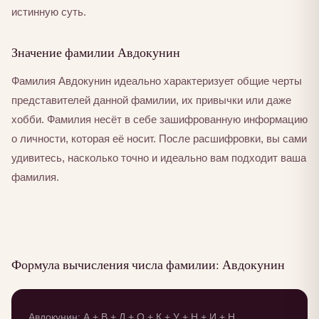
истинную суть.
Значение фамилии Авдокунин
Фамилия Авдокунин идеально характеризует общие черты
представителей данной фамилии, их привычки или даже
хобби. Фамилия несёт в себе зашифрованную информацию
о личности, которая её носит. После расшифровки, вы сами
удивитесь, насколько точно и идеально вам подходит ваша
фамилия.
Формула вычисления числа фамилии: Авдокунин
Авдокунин: А + В + Д + О + К + У + Н + И + Н