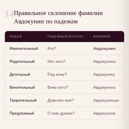
14
Правильное склонение фамилии
Авдокунин по падежам
ПАДЕЖ
ПАДЕЖНЫЙ ВОПРОС
ФАМИЛИЯ
Именительный
Кто?
Авдокунин
Родительный
Нет кого?
Авдокунина
Дательный
Рад кому?
Авдокунину
Винительный
Вижу кого?
Авдокунина
Творительный
Доволен кем?
Авдокуниным
Предложный
О ком думаю?
Авдокунине