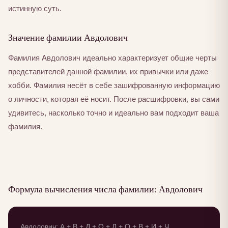
истинную суть.
Значение фамилии Авдолович
Фамилия Авдолович идеально характеризует общие черты
представителей данной фамилии, их привычки или даже
хобби. Фамилия несёт в себе зашифрованную информацию
о личности, которая её носит. После расшифровки, вы сами
удивитесь, насколько точно и идеально вам подходит ваша
фамилия.
Формула вычисления числа фамилии: Авдолович
Авдолович: А + В + Д + О + Л + О + В + И + Ч