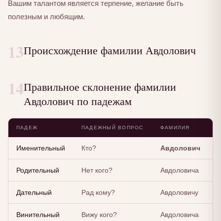
Вашим талантом является терпение, желание быть
полезным и любящим.
13
Происхождение фамилии Авдолович
14
Правильное склонение фамилии
Авдолович по падежам
ПАДЕЖ
ПАДЕЖНЫЙ ВОПРОС
ФАМИЛИЯ
Именительный
Кто?
Авдолович
Родительный
Нет кого?
Авдоловича
Дательный
Рад кому?
Авдоловичу
Винительный
Вижу кого?
Авдоловича