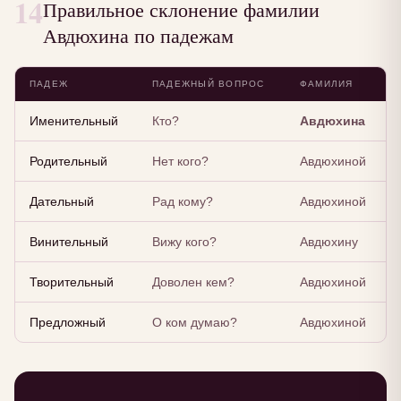
14
Правильное склонение фамилии
Авдюхина по падежам
ПАДЕЖ
ПАДЕЖНЫЙ ВОПРОС
ФАМИЛИЯ
Именительный
Кто?
Авдюхина
Родительный
Нет кого?
Авдюхиной
Дательный
Рад кому?
Авдюхиной
Винительный
Вижу кого?
Авдюхину
Творительный
Доволен кем?
Авдюхиной
Предложный
О ком думаю?
Авдюхиной