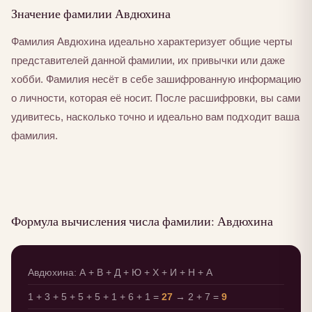
Значение фамилии Авдюхина
Фамилия Авдюхина идеально характеризует общие черты
представителей данной фамилии, их привычки или даже
хобби. Фамилия несёт в себе зашифрованную информацию
о личности, которая её носит. После расшифровки, вы сами
удивитесь, насколько точно и идеально вам подходит ваша
фамилия.
Формула вычисления числа фамилии: Авдюхина
Авдюхина: А + В + Д + Ю + Х + И + Н + А
1 + 3 + 5 + 5 + 5 + 1 + 6 + 1 =
27
→ 2 + 7 =
9