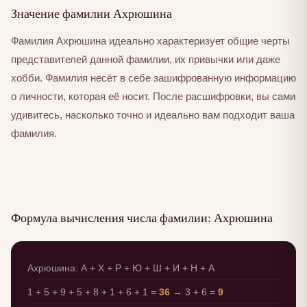
Значение фамилии Ахрюшина
Фамилия Ахрюшина идеально характеризует общие черты
представителей данной фамилии, их привычки или даже
хобби. Фамилия несёт в себе зашифрованную информацию
о личности, которая её носит. После расшифровки, вы сами
удивитесь, насколько точно и идеально вам подходит ваша
фамилия.
Формула вычисления числа фамилии: Ахрюшина
Ахрюшина: А + Х + Р + Ю + Ш + И + Н + А
1 + 5 + 9 + 5 + 8 + 1 + 6 + 1 =
36
→ 3 + 6 =
9