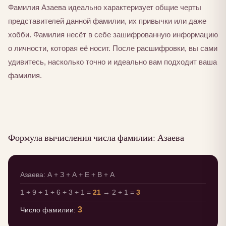
Фамилия Азаева идеально характеризует общие черты
представителей данной фамилии, их привычки или даже
хобби. Фамилия несёт в себе зашифрованную информацию
о личности, которая её носит. После расшифровки, вы сами
удивитесь, насколько точно и идеально вам подходит ваша
фамилия.
Формула вычисления числа фамилии: Азаева
Азаева: А + З + А + Е + В + А
1 + 9 + 1 + 6 + 3 + 1 =
21
→ 2 + 1 =
3
3
Число фамилии: