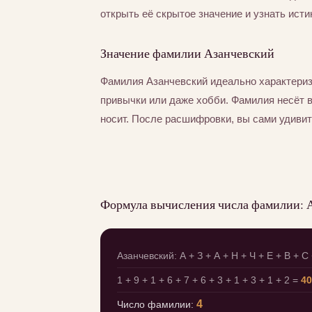
открыть её скрытое значение и узнать исти
Значение фамилии Азанчевский
Фамилия Азанчевский идеально характериз
привычки или даже хобби. Фамилия несёт 
носит. После расшифровки, вы сами удивит
Формула вычисления числа фамилии: 
Азанчевский: А + З + А + Н + Ч + Е + В + С 
1 + 9 + 1 + 6 + 7 + 6 + 3 + 1 + 3 + 1 + 2 =
40
4
Число фамилии: