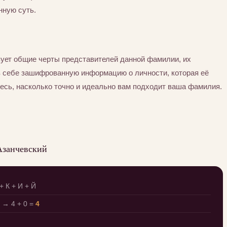
нную суть.
ует общие черты представителей данной фамилии, их
в себе зашифрованную информацию о личности, которая её
есь, насколько точно и идеально вам подходит ваша фамилия.
Азанчевский
+ К + И + Й
→ 4 + 0 =
4