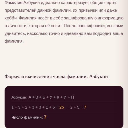
Фамилия Азбукин идеально характеризует общие черты
представителей данной фамилии, их привычки или даже
хобби. Фамилия несёт в себе зашифрованную информацию
о личности, которая её носит. После расшифровки, вы сами
удивитесь, насколько точно и идеально вам подходит ваша
фамилия.
Формула вычисления числа фамилии: Азбукин
Азбукин: А + З + Б + У + К + И + Н
1 + 9 + 2 + 3 + 3 + 1 + 6 =
25
→ 2 + 5 =
7
7
Число фамилии: