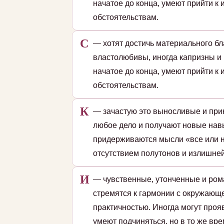
начатое до конца, умеют прийти к 
обстоятельствам.
С
— хотят достичь материального б
властолюбивы, иногда капризны и 
начатое до конца, умеют прийти к 
обстоятельствам.
К
— зачастую это выносливые и при
любое дело и получают новые навы
придерживаются мысли «все или н
отсутствием полутонов и излишней
И
— чувственные, утонченные и ром
стремятся к гармонии с окружающе
практичностью. Иногда могут проя
умеют подчиняться, но в то же вре