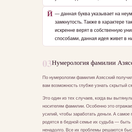
Й
— данная буква указывает на неу
замкнутость. Также в характере та
искренне верят в собственную ун
способами, данная идея живет в н
03
Нумерология фамилии Азясс
По нумерологии фамилия Азясский получи
вам возможность глубже узнать скрытый с
Это один из тех случаев, когда вы вытяну
носителям фамилии. Особенно это отражае
усилий, чтобы заработать деньги. А самое 
родятся в бедной семье их судьба — быть 
ненадолго. Все их проблемы решаются быст