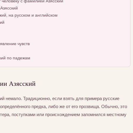
т человеку с фамилией Азясский
 Азясский
ий, на русском и английском
ий
явление чувств
кий по падежам
ии Азясский
й немало. Традиционно, если взять для примера русские
определённого предка, либо же от его прозвища. Обычно, это
ктера, поступками или происхождением запомнился местному