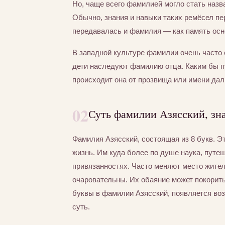
Но, чаще всего фамилией могло стать назва
Обычно, знания и навыки таких ремёсел пер
передавалась и фамилия — как память осно
В западной культуре фамилии очень часто 
дети наследуют фамилию отца. Каким бы п
происходит она от прозвища или имени дал
02
Суть фамилии Азясский, зн
Фамилия Азясский, состоящая из 8 букв. Э
жизнь. Им куда более по душе наука, путе
привязанностях. Часто меняют место жител
очаровательны. Их обаяние может покорит
буквы в фамилии Азясский, появляется воз
суть.