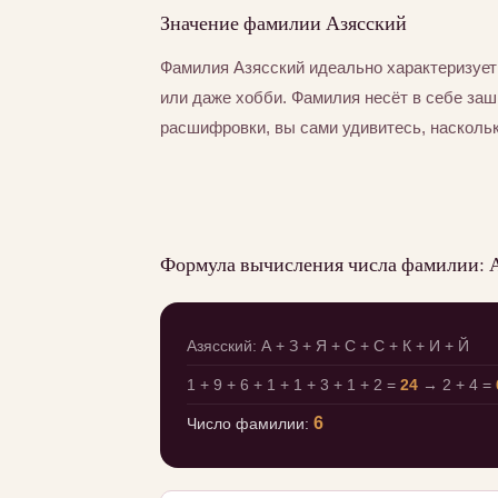
Значение фамилии Азясский
Фамилия Азясский идеально характеризует
или даже хобби. Фамилия несёт в себе за
расшифровки, вы сами удивитесь, насколь
Формула вычисления числа фамилии: 
Азясский: А + З + Я + С + С + К + И + Й
1 + 9 + 6 + 1 + 1 + 3 + 1 + 2 =
24
→ 2 + 4 =
6
Число фамилии: