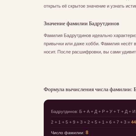
открыть её скрытое значение и узнать исти
Значение фамилии Бадрутдинов
Фамилия Бадрутдинов идеально характериз
привычки или даже хобби. Фамилия несёт 
носит. После расшифровки, вы сами удивит
Формула вычисления числа фамилии: 
Бадрутдинов: Б + А + Д + Р + У + Т + Д + И
2 + 1 + 5 + 9 + 3 + 2 + 5 + 1 + 6 + 7 + 3 =
44
8
Число фамилии: