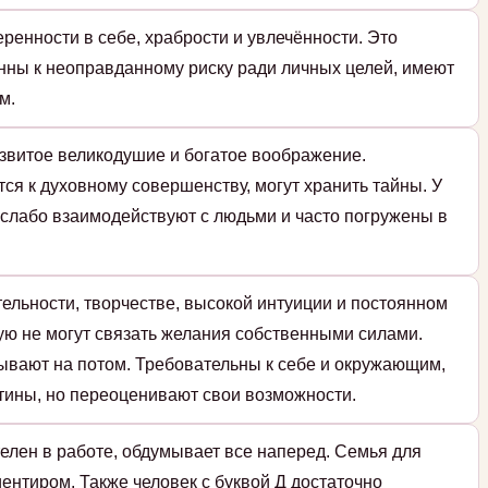
ренности в себе, храбрости и увлечённости. Это
нны к неоправданному риску ради личных целей, имеют
м.
азвитое великодушие и богатое воображение.
я к духовному совершенству, могут хранить тайны. У
и слабо взаимодействуют с людьми и часто погружены в
тельности, творчестве, высокой интуиции и постоянном
ую не могут связать желания собственными силами.
адывают на потом. Требовательны к себе и окружающим,
тины, но переоценивают свои возможности.
елен в работе, обдумывает все наперед. Семья для
ентиром. Также человек с буквой Д достаточно