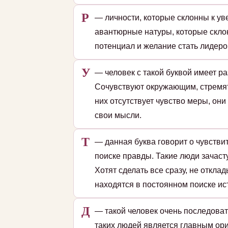
Р
— личности, которые склонны к уве
авантюрные натуры, которые скло
потенциал и желание стать лидеро
У
— человек с такой буквой имеет р
Сочувствуют окружающим, стремятс
них отсутствует чувство меры, он
свои мысли.
Т
— данная буква говорит о чувстви
поиске правды. Такие люди зачаст
Хотят сделать все сразу, не откл
находятся в постоянном поиске ис
Д
— такой человек очень последоват
таких людей является главным ори