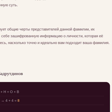
нную суть.
ует общие черты представителей данной фамилии, их
в себе зашифрованную информацию о личности, которая её
есь, насколько точно и идеально вам подходит ваша фамилия.
Бадрутдинов
 + Н + О + В
→ 4 + 4 =
8