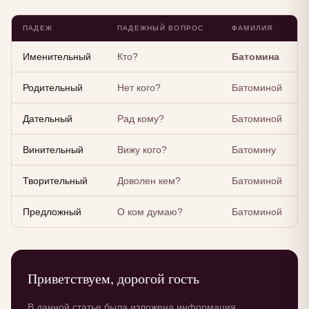
ПАДЕЖ
ПАДЕЖНЫЙ ВОПРОС
ФАМИЛИЯ
Именительный
Кто?
Батомина
Родительный
Нет кого?
Батоминой
Дательный
Рад кому?
Батоминой
Винительный
Вижу кого?
Батомину
Творительный
Доволен кем?
Батоминой
Предложный
О ком думаю?
Батоминой
Приветствуем, дорогой гость
В данной статье была изложена информация