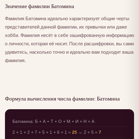
Значение фамилии Батомина
Фамилия Батомина идеально характеризует общие черты
представителей данной фамилии, их привычки или даже
хобби. Фамилия несёт в себе зашифрованную информацию
о личности, которая её носит. После расшифровки, вы сами
удивитесь, насколько точно и идеально вам подходит ваша
фамилия.
Формула вычисления числа фамилии: Батомина
Батомина: Б + А + Т + О + М + И + Н + А
2 + 1 + 2 + 7 + 5 + 1 + 6 + 1 =
25
→ 2 + 5 =
7