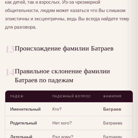
как детей, так и взрослых. Из-за чрезмерной
общительности, людям может казаться что Вы слишком
эгоистичны и эксцентричны, ведь Вы всегда найдете тему
для разговора.
13
Происхождение фамилии Батраев
14
Правильное склонение фамилии
Батраев по падежам
ПАДЕЖ
ПАДЕЖНЫЙ ВОПРОС
ФАМИЛИЯ
Именительный
Кто?
Батраев
Родительный
Нет кого?
Батраева
Дательный
Рад кому?
Батраеву