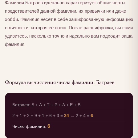
Фамилия Батраев идеально характеризует общие черты
представителей данной фамилии, их привычки или даже
хобби. Фамилия несёт в себе зашифрованную информацию
о личности, которая её носит. После расшифровки, вы сами
удивитесь, насколько точно и идеально вам подходит ваша
фамилия.
Формула вычисления числа фамилии: Батраев
Батраев: Б + А + Т + Р + А + Е + В
2 + 1 + 2 + 9 + 1 + 6 + 3 =
24
→ 2 + 4 =
6
6
Число фамилии: