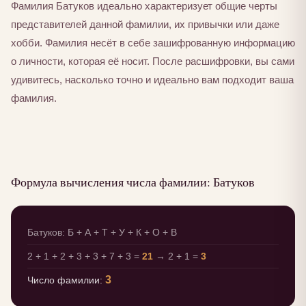
Фамилия Батуков идеально характеризует общие черты
представителей данной фамилии, их привычки или даже
хобби. Фамилия несёт в себе зашифрованную информацию
о личности, которая её носит. После расшифровки, вы сами
удивитесь, насколько точно и идеально вам подходит ваша
фамилия.
Формула вычисления числа фамилии: Батуков
Батуков: Б + А + Т + У + К + О + В
2 + 1 + 2 + 3 + 3 + 7 + 3 =
21
→ 2 + 1 =
3
3
Число фамилии: