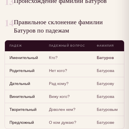
13
Происхождение фамилии Батуров
14
Правильное склонение фамилии
Батуров по падежам
ПАДЕЖ
ПАДЕЖНЫЙ ВОПРОС
ФАМИЛИЯ
Именительный
Кто?
Батуров
Родительный
Нет кого?
Батурова
Дательный
Рад кому?
Батурову
Винительный
Вижу кого?
Батурова
Творительный
Доволен кем?
Батуровым
Предложный
О ком думаю?
Батурове