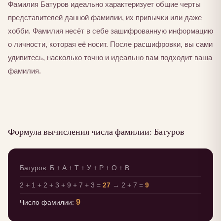
Фамилия Батуров идеально характеризует общие черты
представителей данной фамилии, их привычки или даже
хобби. Фамилия несёт в себе зашифрованную информацию
о личности, которая её носит. После расшифровки, вы сами
удивитесь, насколько точно и идеально вам подходит ваша
фамилия.
Формула вычисления числа фамилии: Батуров
Батуров: Б + А + Т + У + Р + О + В
2 + 1 + 2 + 3 + 9 + 7 + 3 =
27
→ 2 + 7 =
9
9
Число фамилии: