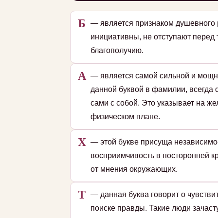
Б
— является признаком душевного 
инициативны, не отступают перед
благополучию.
А
— является самой сильной и мощн
данной буквой в фамилии, всегда 
сами с собой. Это указывает на ж
физическом плане.
Х
— этой букве присуща независимос
восприимчивость в посторонней кр
от мнения окружающих.
Т
— данная буква говорит о чувстви
поиске правды. Такие люди зачаст