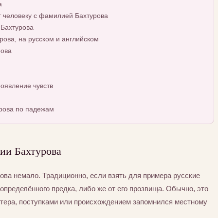
а
т человеку с фамилией Бахтурова
 Бахтурова
ова, на русском и английском
рова
оявление чувств
рова по падежам
ии Бахтурова
ва немало. Традиционно, если взять для примера русские
определённого предка, либо же от его прозвища. Обычно, это
ктера, поступками или происхождением запомнился местному