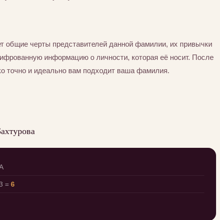
т общие черты представителей данной фамилии, их привычки
шифрованную информацию о личности, которая её носит. После
ко точно и идеально вам подходит ваша фамилия.
Бахтурова
 А
3 =
6