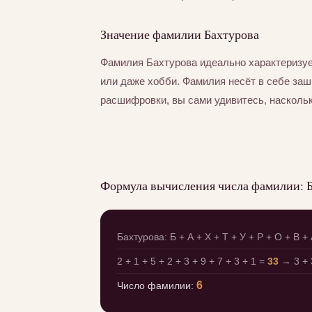
Значение фамилии Бахтурова
Фамилия Бахтурова идеально характеризуе
или даже хобби. Фамилия несёт в себе за
расшифровки, вы сами удивитесь, насколь
Формула вычисления числа фамилии: 
Бахтурова: Б + А + Х + Т + У + Р + О + В +
2 + 1 + 5 + 2 + 3 + 9 + 7 + 3 + 1 =
33
→ 3 + 
6
Число фамилии: