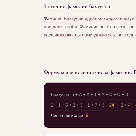
Значение фамилии Бахтусов
Фамилия Бахтусов идеально характеризует
или даже хобби. Фамилия несёт в себе за
расшифровки, вы сами удивитесь, насколь
Формула вычисления числа фамилии: 
Бахтусов: Б + А + Х + Т + У + С + О + В
2 + 1 + 5 + 2 + 3 + 1 + 7 + 3 =
24
→ 2 + 4 =
6
Число фамилии: