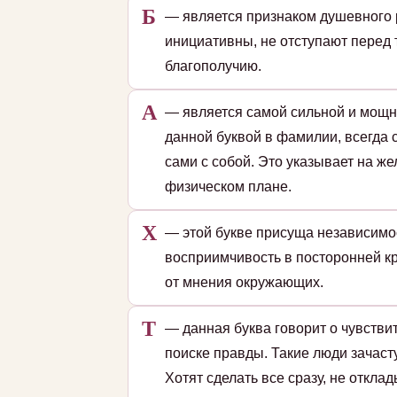
Б
— является признаком душевного 
инициативны, не отступают перед
благополучию.
А
— является самой сильной и мощн
данной буквой в фамилии, всегда 
сами с собой. Это указывает на ж
физическом плане.
Х
— этой букве присуща независимос
восприимчивость в посторонней кр
от мнения окружающих.
Т
— данная буква говорит о чувстви
поиске правды. Такие люди зачаст
Хотят сделать все сразу, не откл