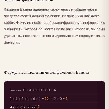
Фамилия Базина идеально характеризует общие черты
представителей данной фамилии, их привычки или даже
хобби. Фамилия несёт в себе зашифрованную информацию
о личности, которая её носит. После расшифровки, вы сами
удивитесь, насколько точно и идеально вам подходит ваша
фамилия.
Формула вычисления числа фамилии: Базина
Базина: Б + А + З + И + Н + А
2 + 1 + 9 + 1 + 6 + 1 =
20
→ 2 + 0 =
2
2
Число фамилии: