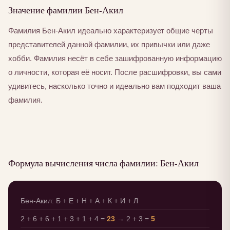
Значение фамилии Бен-Акил
Фамилия Бен-Акил идеально характеризует общие черты
представителей данной фамилии, их привычки или даже
хобби. Фамилия несёт в себе зашифрованную информацию
о личности, которая её носит. После расшифровки, вы сами
удивитесь, насколько точно и идеально вам подходит ваша
фамилия.
Формула вычисления числа фамилии: Бен-Акил
Бен-Акил: Б + Е + Н + А + К + И + Л
2 + 6 + 6 + 1 + 3 + 1 + 4 =
23
→ 2 + 3 =
5