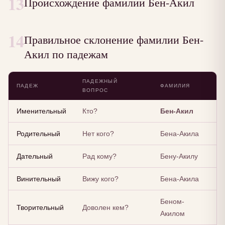
13
Происхождение фамилии Бен-Акил
14
Правильное склонение фамилии Бен-
Акил по падежам
ПАДЕЖНЫЙ
ПАДЕЖ
ФАМИЛИЯ
ВОПРОС
Именительный
Кто?
Бен-Акил
Родительный
Нет кого?
Бена-Акила
Дательный
Рад кому?
Бену-Акилу
Винительный
Вижу кого?
Бена-Акила
Беном-
Творительный
Доволен кем?
Акилом