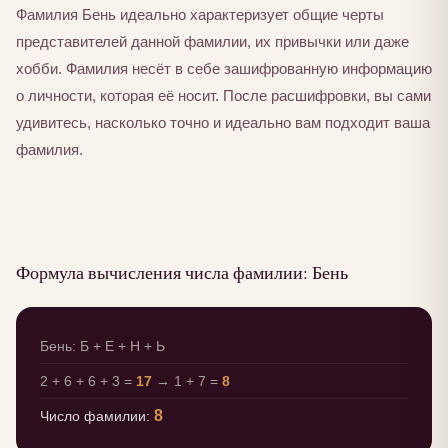
Фамилия Бень идеально характеризует общие черты
представителей данной фамилии, их привычки или даже
хобби. Фамилия несёт в себе зашифрованную информацию
о личности, которая её носит. После расшифровки, вы сами
удивитесь, насколько точно и идеально вам подходит ваша
фамилия.
Формула вычисления числа фамилии: Бень
Бень: Б + Е + Н + Ь
2 + 6 + 6 + 3 =
17
→ 1 + 7 =
8
8
Число фамилии: