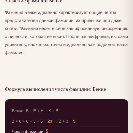
Значение фамилии Бенке
Фамилия Бенке идеально характеризует общие черты
представителей данной фамилии, их привычки или даже
хобби. Фамилия несёт в себе зашифрованную информацию
о личности, которая её носит. После расшифровки, вы сами
удивитесь, насколько точно и идеально вам подходит ваша
фамилия.
Формула вычисления числа фамилии: Бенке
Бенке: Б + Е + Н + К + Е
2 + 6 + 6 + 3 + 6 =
23
→ 2 + 3 =
5
5
Число фамилии: