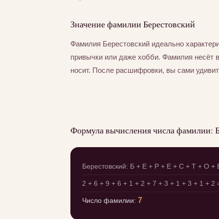
Значение фамилии Берестовский
Фамилия Берестовский идеально характери
привычки или даже хобби. Фамилия несёт 
носит. После расшифровки, вы сами удивит
Формула вычисления числа фамилии: 
Берестовский: Б + Е + Р + Е + С + Т + О + 
2 + 6 + 9 + 6 + 1 + 2 + 7 + 3 + 1 + 3 + 1 + 2
7
Число фамилии: