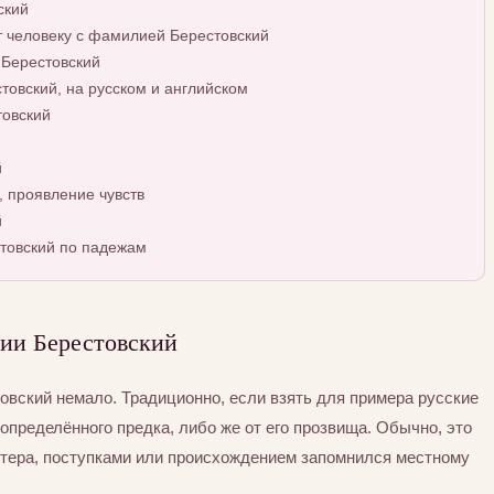
ский
т человеку с фамилией Берестовский
 Берестовский
овский, на русском и английском
товский
й
 проявление чувств
й
товский по падежам
ии Берестовский
вский немало. Традиционно, если взять для примера русские
определённого предка, либо же от его прозвища. Обычно, это
ктера, поступками или происхождением запомнился местному