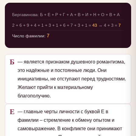
Бергавинова: Б + Е + Р + Г + А + В + И + Н + О + В + А
2 + 6 + 9 + 4 + 1 + 3 + 1 + 6 + 7 + 3 + 1 =
43
→ 4 + 3 =
7
7
Число фамилии:
Б
— является признаком душевного романтизма,
это надёжные и постоянные люди. Они
инициативны, не отступают перед трудностями.
Желают прийти к материальному
благополучию.
Е
— главные черты личности с буквой Е в
фамилии – стремление к обмену опытом и
самовыражение. В конфликте они принимают