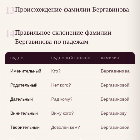
13
Происхождение фамилии Бергавинова
14
Правильное склонение фамилии
Бергавинова по падежам
ПАДЕЖ
ПАДЕЖНЫЙ ВОПРОС
ФАМИЛИЯ
Именительный
Кто?
Бергавинова
Родительный
Нет кого?
Бергавиновой
Дательный
Рад кому?
Бергавиновой
Винительный
Вижу кого?
Бергавинову
Творительный
Доволен кем?
Бергавиновой