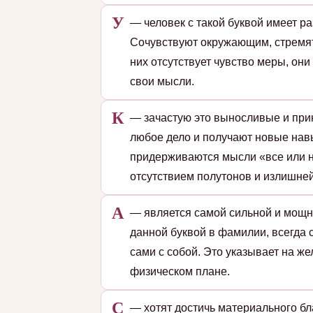
У
— человек с такой буквой имеет р
Сочувствуют окружающим, стремятс
них отсутствует чувство меры, он
свои мысли.
К
— зачастую это выносливые и при
любое дело и получают новые навы
придерживаются мысли «все или н
отсутствием полутонов и излишней
А
— является самой сильной и мощн
данной буквой в фамилии, всегда 
сами с собой. Это указывает на ж
физическом плане.
С
— хотят достичь материального б