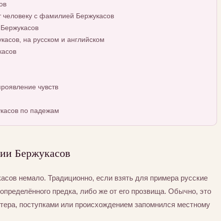
ов
т человеку с фамилией Бержукасов
 Бержукасов
асов, на русском и английском
касов
роявление чувств
касов по падежам
ии Бержукасов
сов немало. Традиционно, если взять для примера русские
определённого предка, либо же от его прозвища. Обычно, это
ктера, поступками или происхождением запомнился местному