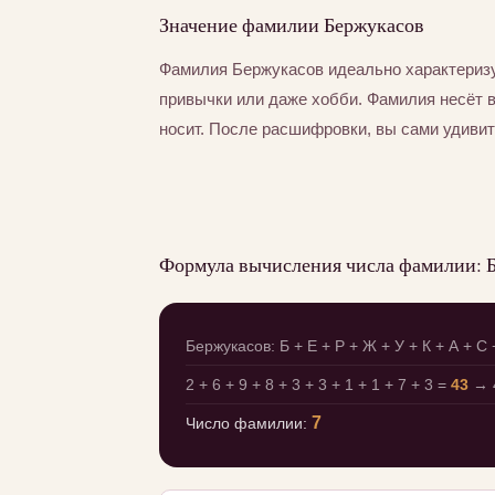
Значение фамилии Бержукасов
Фамилия Бержукасов идеально характеризу
привычки или даже хобби. Фамилия несёт 
носит. После расшифровки, вы сами удивит
Формула вычисления числа фамилии: 
Бержукасов: Б + Е + Р + Ж + У + К + А + С 
2 + 6 + 9 + 8 + 3 + 3 + 1 + 1 + 7 + 3 =
43
→ 4
7
Число фамилии: