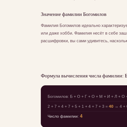
Значение фамилии Богомилов
Фамилия Богомилов идеально характеризуе
или даже хобби. Фамилия несёт в себе за
расшифровки, вы сами удивитесь, насколь
Формула вычисления числа фамилии: 
Богомилов: Б + О + Г + О + М + И + Л + О 
2 + 7 + 4 + 7 + 5 + 1 + 4 + 7 + 3 =
40
→ 4 + 
4
Число фамилии: