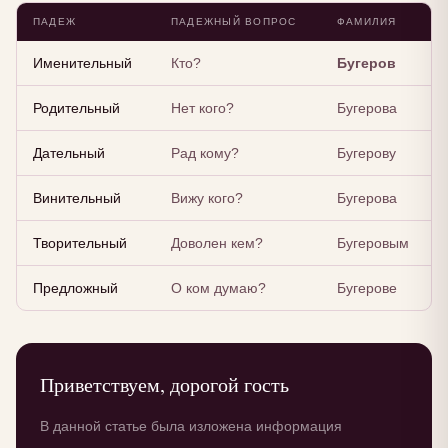
ПАДЕЖ
ПАДЕЖНЫЙ ВОПРОС
ФАМИЛИЯ
Именительный
Кто?
Бугеров
Родительный
Нет кого?
Бугерова
Дательный
Рад кому?
Бугерову
Винительный
Вижу кого?
Бугерова
Творительный
Доволен кем?
Бугеровым
Предложный
О ком думаю?
Бугерове
Приветствуем, дорогой гость
В данной статье была изложена информация