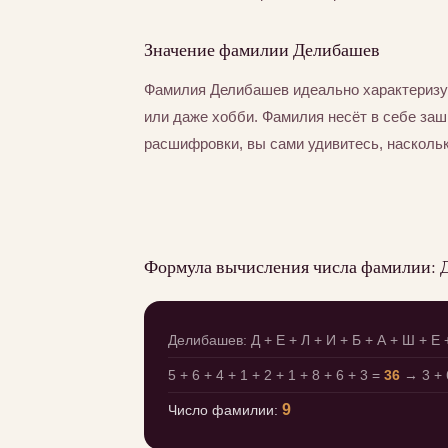
Значение фамилии Делибашев
Фамилия Делибашев идеально характеризу
или даже хобби. Фамилия несёт в себе за
расшифровки, вы сами удивитесь, насколь
Формула вычисления числа фамилии: 
Делибашев: Д + Е + Л + И + Б + А + Ш + Е 
5 + 6 + 4 + 1 + 2 + 1 + 8 + 6 + 3 =
36
→ 3 + 
9
Число фамилии: