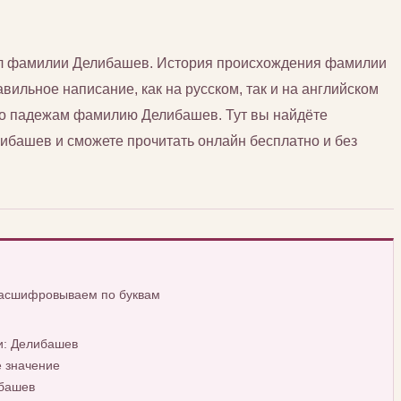
сл фамилии Делибашев. История происхождения фамилии
вильное написание, как на русском, так и на английском
 по падежам фамилию Делибашев. Тут вы найдёте
башев и сможете прочитать онлайн бесплатно и без
расшифровываем по буквам
и: Делибашев
 значение
башев