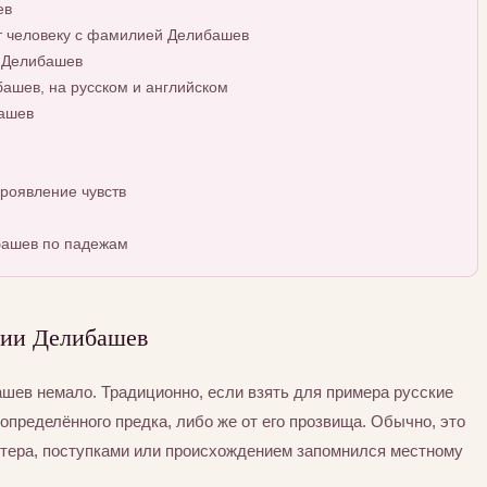
ев
т человеку с фамилией Делибашев
й Делибашев
шев, на русском и английском
ашев
роявление чувств
башев по падежам
ии Делибашев
ев немало. Традиционно, если взять для примера русские
определённого предка, либо же от его прозвища. Обычно, это
ктера, поступками или происхождением запомнился местному