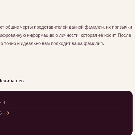
ет общие черты представителей данной фамилии, их привычки
шифрованную информацию о личности, которая её носит. После
ко точно и идеально вам подходит ваша фамилия.
Делибашев
+ В
6 =
9