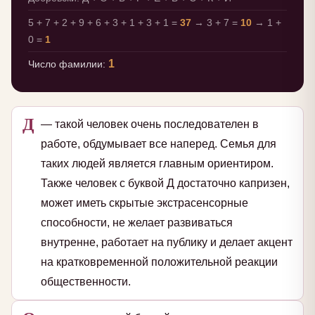
5 + 7 + 2 + 9 + 6 + 3 + 1 + 3 + 1 =
37
→ 3 + 7 =
10
→ 1 +
0 =
1
1
Число фамилии:
Д
— такой человек очень последователен в
работе, обдумывает все наперед. Семья для
таких людей является главным ориентиром.
Также человек с буквой Д достаточно капризен,
может иметь скрытые экстрасенсорные
способности, не желает развиваться
внутренне, работает на публику и делает акцент
на кратковременной положительной реакции
общественности.