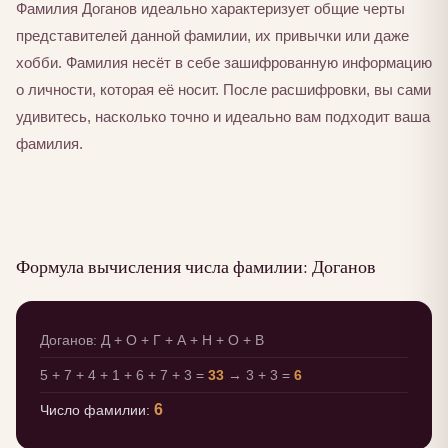
Фамилия Доганов идеально характеризует общие черты
представителей данной фамилии, их привычки или даже
хобби. Фамилия несёт в себе зашифрованную информацию
о личности, которая её носит. После расшифровки, вы сами
удивитесь, насколько точно и идеально вам подходит ваша
фамилия.
Формула вычисления числа фамилии: Доганов
Доганов: Д + О + Г + А + Н + О + В
5 + 7 + 4 + 1 + 6 + 7 + 3 =
33
→ 3 + 3 =
6
6
Число фамилии: