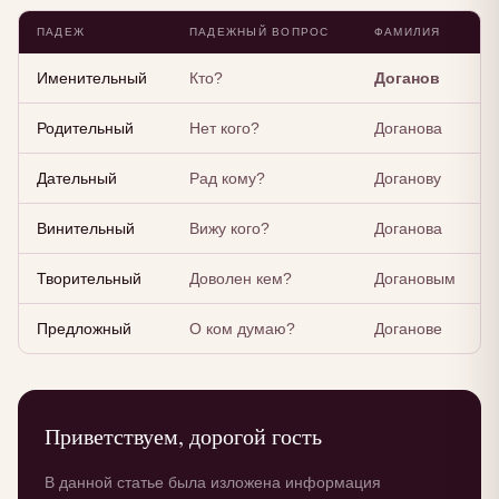
ПАДЕЖ
ПАДЕЖНЫЙ ВОПРОС
ФАМИЛИЯ
Именительный
Кто?
Доганов
Родительный
Нет кого?
Доганова
Дательный
Рад кому?
Доганову
Винительный
Вижу кого?
Доганова
Творительный
Доволен кем?
Догановым
Предложный
О ком думаю?
Доганове
Приветствуем, дорогой гость
В данной статье была изложена информация