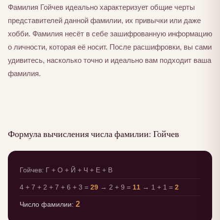
Фамилия Гойчев идеально характеризует общие черты
представителей данной фамилии, их привычки или даже
хобби. Фамилия несёт в себе зашифрованную информацию
о личности, которая её носит. После расшифровки, вы сами
удивитесь, насколько точно и идеально вам подходит ваша
фамилия.
Формула вычисления числа фамилии: Гойчев
Гойчев: Г + О + Й + Ч + Е + В
4 + 7 + 2 + 7 + 6 + 3 =
29
→ 2 + 9 =
11
→ 1 + 1 =
2
2
Число фамилии: