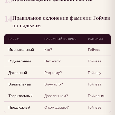
14
Правильное склонение фамилии Гойчев
по падежам
ПАДЕЖ
ПАДЕЖНЫЙ ВОПРОС
ФАМИЛИЯ
Именительный
Кто?
Гойчев
Родительный
Нет кого?
Гойчева
Дательный
Рад кому?
Гойчеву
Винительный
Вижу кого?
Гойчева
Творительный
Доволен кем?
Гойчевым
Предложный
О ком думаю?
Гойчеве