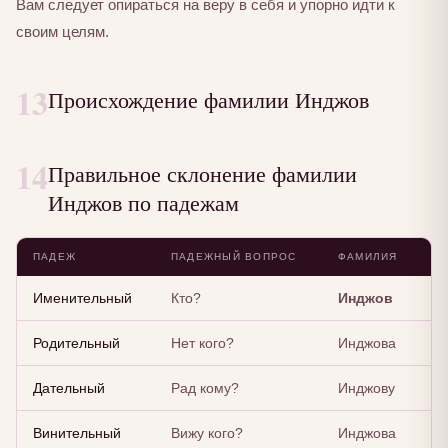
Вам следует опираться на веру в себя и упорно идти к
своим целям.
13
Происхождение фамилии Инджов
14
Правильное склонение фамилии
Инджов по падежам
ПАДЕЖ
ПАДЕЖНЫЙ ВОПРОС
ФАМИЛИЯ
Именительный
Кто?
Инджов
Родительный
Нет кого?
Инджова
Дательный
Рад кому?
Инджову
Винительный
Вижу кого?
Инджова