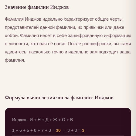
Значение фамилии Инджов
Фамилия Инджов идеально характеризует общие черты
представителей данной фамилии, их привычки или даже
хобби. Фамилия несёт в себе зашифрованную информацию
о личности, которая её носит. После расшифровки, вы сами
удивитесь, насколько точно и идеально вам подходит ваша
фамилия.
Формула вычисления числа фамилии: Инджов
Инджов: И + Н + Д + Ж + О + В
1 + 6 + 5 + 8 + 7 + 3 =
30
→ 3 + 0 =
3