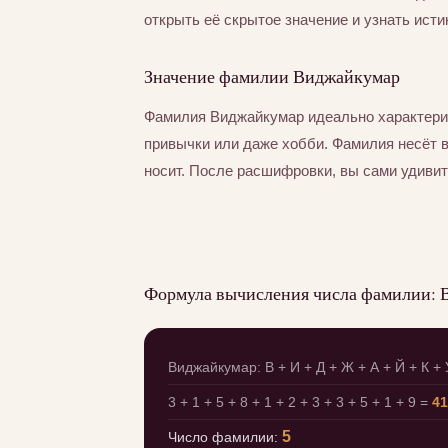
открыть её скрытое значение и узнать исти
Значение фамилии Виджайкумар
Фамилия Виджайкумар идеально характери
привычки или даже хобби. Фамилия несёт 
носит. После расшифровки, вы сами удивит
Формула вычисления числа фамилии:
Виджайкумар: В + И + Д + Ж + А + Й + К + 
3 + 1 + 5 + 8 + 1 + 2 + 3 + 3 + 5 + 1 + 9 =
41
5
Число фамилии: