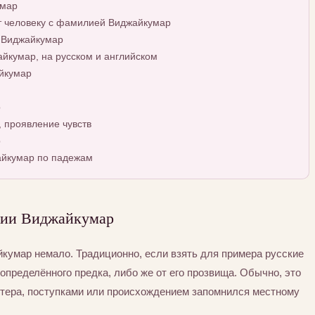
умар
т человеку с фамилией Виджайкумар
 Виджайкумар
кумар, на русском и английском
йкумар
р
 проявление чувств
р
йкумар по падежам
лии Виджайкумар
умар немало. Традиционно, если взять для примера русские
определённого предка, либо же от его прозвища. Обычно, это
ктера, поступками или происхождением запомнился местному