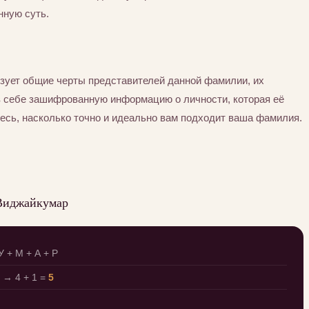
нную суть.
зует общие черты представителей данной фамилии, их
в себе зашифрованную информацию о личности, которая её
есь, насколько точно и идеально вам подходит ваша фамилия.
 Виджайкумар
У + М + А + Р
→ 4 + 1 =
5