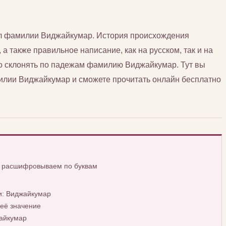
сл фамилии Виджайкумар. История происхождения
 также правильное написание, как на русском, так и на
но склонять по падежам фамилию Виджайкумар. Тут вы
лии Виджайкумар и сможете прочитать онлайн бесплатно
, расшифровываем по буквам
и: Виджайкумар
её значение
айкумар