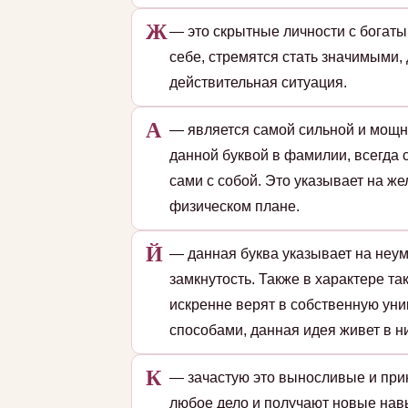
Ж
— это скрытные личности с богат
себе, стремятся стать значимыми,
действительная ситуация.
А
— является самой сильной и мощн
данной буквой в фамилии, всегда 
сами с собой. Это указывает на ж
физическом плане.
Й
— данная буква указывает на неу
замкнутость. Также в характере та
искренне верят в собственную ун
способами, данная идея живет в н
К
— зачастую это выносливые и при
любое дело и получают новые навы