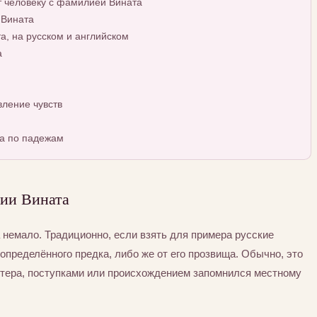
т человеку с фамилией Вината
 Вината
, на русском и английском
а
ление чувств
а по падежам
ии Вината
немало. Традиционно, если взять для примера русские
определённого предка, либо же от его прозвища. Обычно, это
ктера, поступками или происхождением запомнился местному