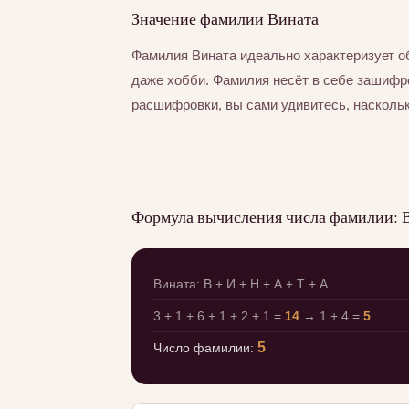
Значение фамилии Вината
Фамилия Вината идеально характеризует о
даже хобби. Фамилия несёт в себе зашифр
расшифровки, вы сами удивитесь, насколь
Формула вычисления числа фамилии: 
Вината: В + И + Н + А + Т + А
3 + 1 + 6 + 1 + 2 + 1 =
14
→ 1 + 4 =
5
5
Число фамилии: