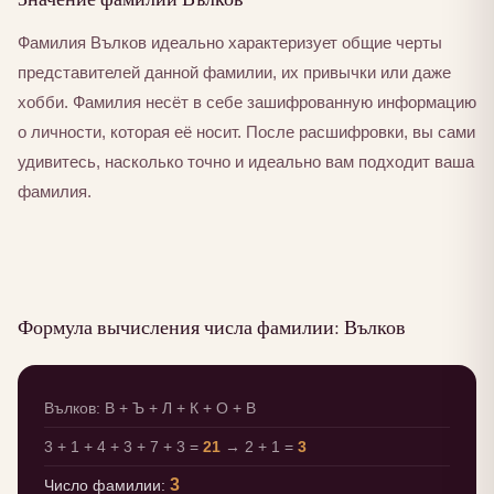
Фамилия Вълков идеально характеризует общие черты
представителей данной фамилии, их привычки или даже
хобби. Фамилия несёт в себе зашифрованную информацию
о личности, которая её носит. После расшифровки, вы сами
удивитесь, насколько точно и идеально вам подходит ваша
фамилия.
Формула вычисления числа фамилии: Вълков
Вълков: В + Ъ + Л + К + О + В
3 + 1 + 4 + 3 + 7 + 3 =
21
→ 2 + 1 =
3
3
Число фамилии: