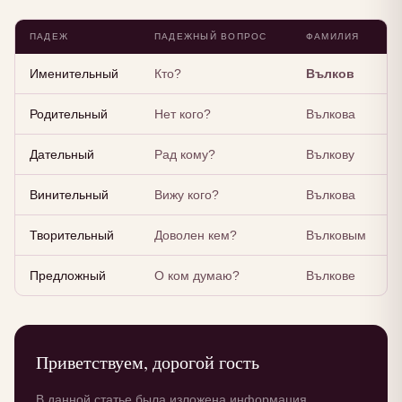
ПАДЕЖ
ПАДЕЖНЫЙ ВОПРОС
ФАМИЛИЯ
Именительный
Кто?
Вълков
Родительный
Нет кого?
Вълкова
Дательный
Рад кому?
Вълкову
Винительный
Вижу кого?
Вълкова
Творительный
Доволен кем?
Вълковым
Предложный
О ком думаю?
Вълкове
Приветствуем, дорогой гость
В данной статье была изложена информация