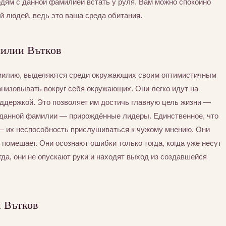
юдям с данной фамилией встать у руля. Вам можно спокойно
й людей, ведь это ваша среда обитания.
милии Вътков
амилию, выделяются среди окружающих своим оптимистичным
анизовывать вокруг себя окружающих. Они легко идут на
ддержкой. Это позволяет им достичь главную цель жизни —
 данной фамилии — прирождённые лидеры. Единственное, что
— их неспособность прислушиваться к чужому мнению. Они
не помешает. Они осознают ошибки только тогда, когда уже несут
гда, они не опускают руки и находят выход из создавшейся
 Вътков