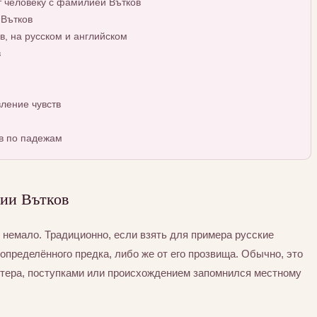
т человеку с фамилией Вътков
 Вътков
, на русском и английском
в
ление чувств
в по падежам
ии Вътков
немало. Традиционно, если взять для примера русские
определённого предка, либо же от его прозвища. Обычно, это
ктера, поступками или происхождением запомнился местному